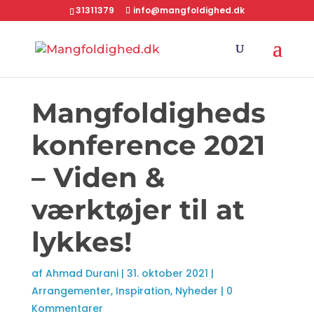
31311379
info@mangfoldighed.dk
Mangfoldigheds
konference 2021
– Viden &
værktøjer til at
lykkes!
af
Ahmad Durani
|
31. oktober 2021
|
Arrangementer
,
Inspiration
,
Nyheder
|
0
Kommentarer