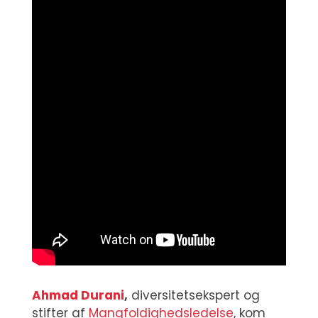
Ahmad Durani
,
diversitetsekspert og
stifter af
Mangfoldighedsledelse
, kom