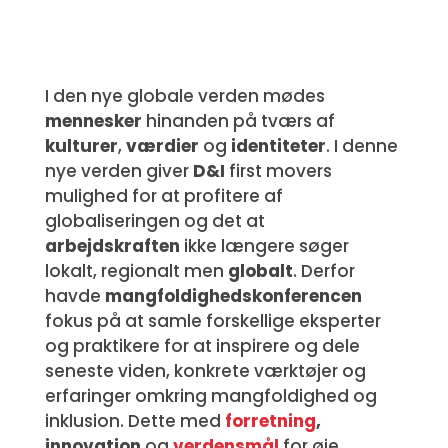
I den nye globale verden mødes
mennesker
hinanden på tværs af
kulturer
,
værdier
og
identiteter
. I denne
nye verden giver
D&I
first movers
mulighed for at profitere af
globaliseringen og det at
arbejdskraften
ikke længere søger
lokalt, regionalt men
globalt
. Derfor
havde
mangfoldighedskonferencen
fokus på at samle forskellige eksperter
og praktikere for at inspirere og dele
seneste viden, konkrete værktøjer og
erfaringer omkring mangfoldighed og
inklusion. Dette med
forretning
,
innovation
og
verdensmål
for øje.