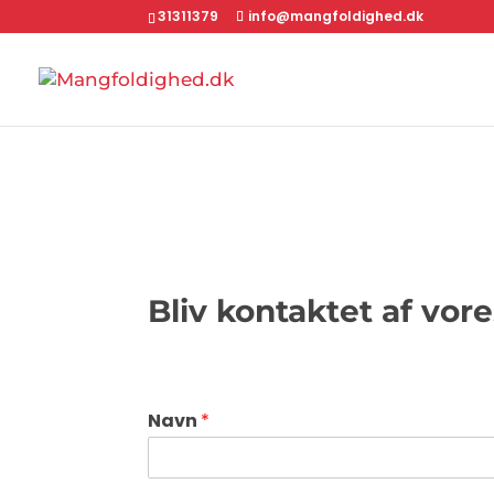
31311379
info@mangfoldighed.dk
Bliv kontaktet af vor
Navn
*