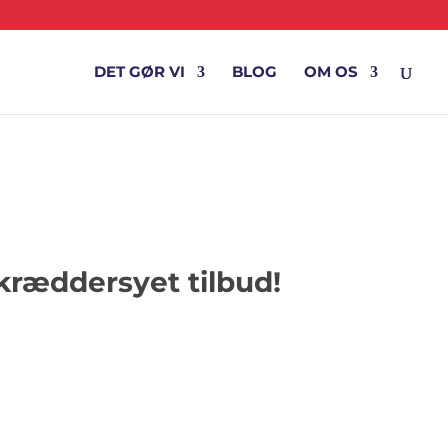
DET GØR VI
BLOG
OM OS
skræddersyet tilbud!