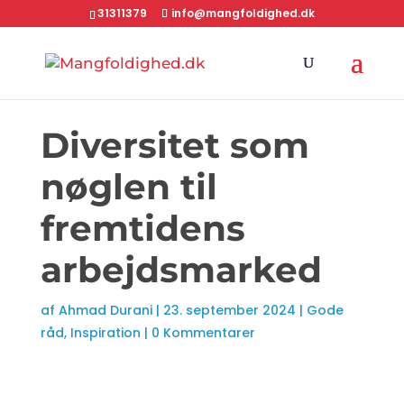
31311379
info@mangfoldighed.dk
Diversitet som
nøglen til
fremtidens
arbejdsmarked
af
Ahmad Durani
|
23. september 2024
|
Gode
råd
,
Inspiration
|
0 Kommentarer