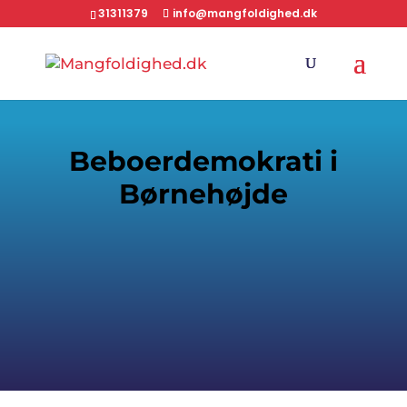
31311379
info@mangfoldighed.dk
Beboerdemokrati i
Børnehøjde