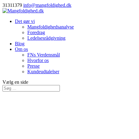
31311379
info@mangfoldighed.dk
Det gør vi
Mangfoldighedsanalyse
Foredrag
Ledelsesrådgivning
Blog
Om os
FNs Verdensmål
Hvorfor os
Presse
Kundeudtalelser
Vælg en side