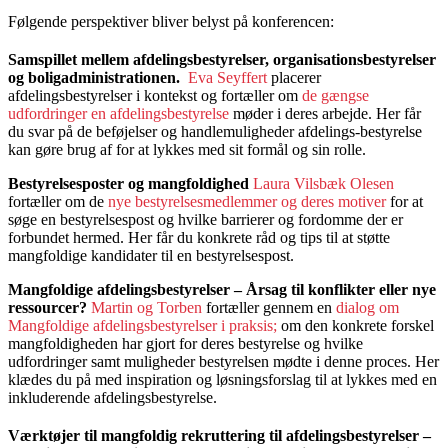
Følgende perspektiver bliver belyst på konferencen:
Samspillet mellem afdelingsbestyrelser, organisationsbestyrelser
og boligadministrationen.
Eva Seyffert
placerer
afdelingsbestyrelser i kontekst og fortæller om
de gængse
udfordringer en afdelingsbestyrelse
møder i deres arbejde. Her får
du svar på de beføjelser og handlemuligheder afdelings-bestyrelse
kan gøre brug af for at lykkes med sit formål og sin rolle.
Bestyrelsesposter og mangfoldighed
Laura Vilsbæk Olesen
fortæller om de
nye bestyrelsesmedlemmer og deres motiver
for at
søge en bestyrelsespost og hvilke barrierer og fordomme der er
forbundet hermed. Her får du konkrete råd og tips til at støtte
mangfoldige kandidater til en bestyrelsespost.
Mangfoldige afdelingsbestyrelser – Årsag til konflikter eller nye
ressourcer?
Martin og Torben
fortæller gennem en
dialog om
Mangfoldige afdelingsbestyrelser i praksis;
om den konkrete forskel
mangfoldigheden har gjort for deres bestyrelse og hvilke
udfordringer samt muligheder bestyrelsen mødte i denne proces. Her
klædes du på med inspiration og løsningsforslag til at lykkes med en
inkluderende afdelingsbestyrelse.
Værktøjer til mangfoldig rekruttering til afdelingsbestyrelser –