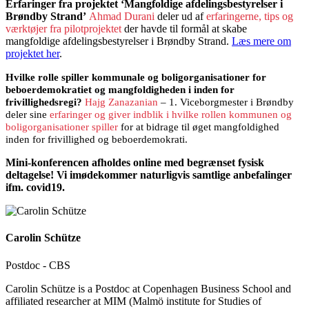
Erfaringer fra projektet ‘Mangfoldige afdelingsbestyrelser i
Brøndby Strand’
Ahmad Durani
deler ud af
erfaringerne, tips og
værktøjer fra pilotprojektet
der havde til formål at skabe
mangfoldige afdelingsbestyrelser i Brøndby Strand.
Læs mere om
projektet her
.
Hvilke rolle spiller kommunale og boligorganisationer for
beboerdemokratiet og mangfoldigheden i inden for
frivillighedsregi?
Hajg Zanazanian
– 1. Viceborgmester i Brøndby
deler sine
erfaringer og giver indblik i hvilke rollen kommunen og
boligorganisationer spiller
for at bidrage til øget mangfoldighed
inden for frivillighed og beboerdemokrati.
Mini-konferencen afholdes online med begrænset fysisk
deltagelse!
Vi imødekommer naturligvis samtlige anbefalinger
ifm. covid19.
Carolin Schütze
Postdoc - CBS
Carolin Schütze is a Postdoc at Copenhagen Business School and
affiliated researcher at MIM (Malmö institute for Studies of