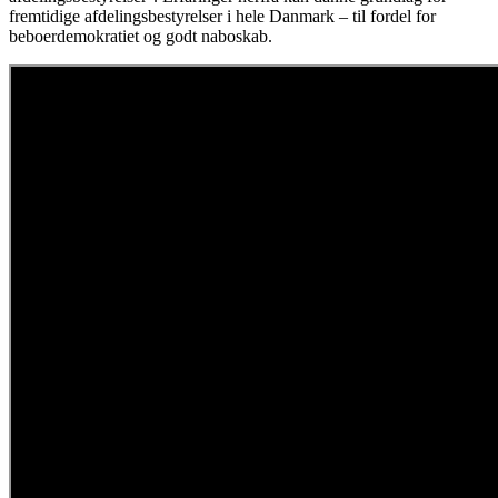
fremtidige afdelingsbestyrelser i hele Danmark – til fordel for
beboerdemokratiet og godt naboskab.