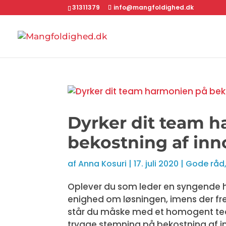
31311379
info@mangfoldighed.dk
Dyrker dit team 
bekostning af inn
af
Anna Kosuri
|
17. juli 2020
|
Gode råd
Oplever du som leder en syngende 
enighed om løsningen, imens der fr
står du måske med et homogent tea
trygge stemning på bekostning af in