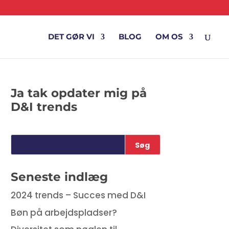
DET GØR VI
BLOG
OM OS
Ja tak opdater mig på
D&I trends
Seneste indlæg
2024 trends – Succes med D&I
Bøn på arbejdspladser?