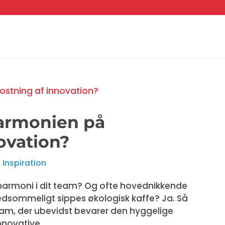
harmonien på
ovation?
,
Inspiration
harmoni i dit team? Og ofte hovednikkende
edsommeligt sippes økologisk kaffe? Ja. Så
m, der ubevidst bevarer den hyggelige
novative...