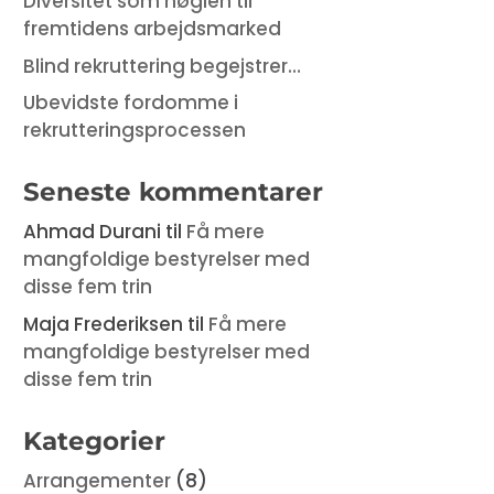
Diversitet som nøglen til
fremtidens arbejdsmarked
Blind rekruttering begejstrer…
Ubevidste fordomme i
rekrutteringsprocessen
Seneste kommentarer
Ahmad Durani
til
Få mere
mangfoldige bestyrelser med
disse fem trin
Maja Frederiksen
til
Få mere
mangfoldige bestyrelser med
disse fem trin
Kategorier
Arrangementer
(8)