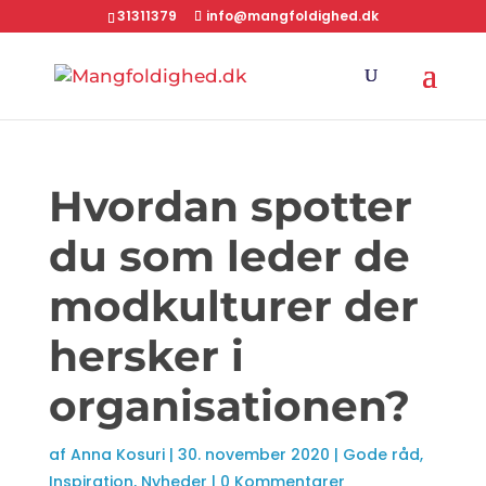
31311379
info@mangfoldighed.dk
Hvordan spotter
du som leder de
modkulturer der
hersker i
organisationen?
af
Anna Kosuri
|
30. november 2020
|
Gode råd
,
Inspiration
,
Nyheder
|
0 Kommentarer