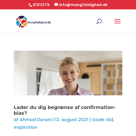
31311379
info@mangfoldighed.dk
Lader du dig begrænse af confirmation-
bias?
af
Ahmad Durani
|
12. august 2021
|
Gode råd
,
Inspiration