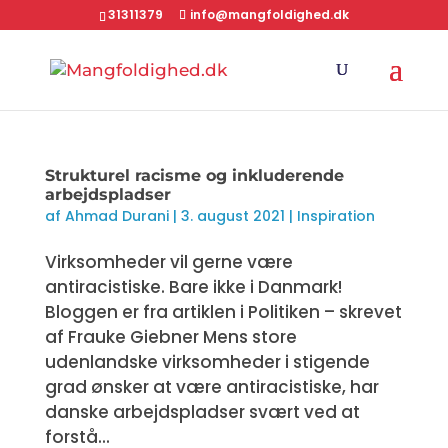
31311379
info@mangfoldighed.dk
Strukturel racisme og inkluderende
arbejdspladser
af
Ahmad Durani
|
3. august 2021
|
Inspiration
Virksomheder vil gerne være
antiracistiske. Bare ikke i Danmark!
Bloggen er fra artiklen i Politiken – skrevet
af Frauke Giebner Mens store
udenlandske virksomheder i stigende
grad ønsker at være antiracistiske, har
danske arbejdspladser svært ved at
forstå...