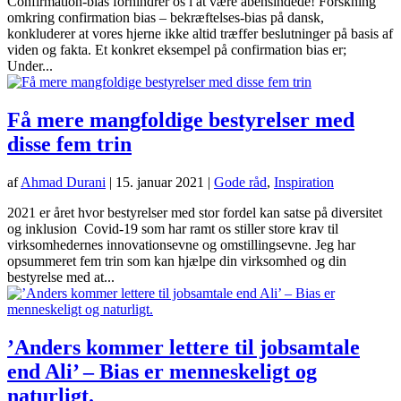
Confirmation-bias forhindrer os i at være åbensindede! Forskning
omkring confirmation bias – bekræftelses-bias på dansk,
konkluderer at vores hjerne ikke altid træffer beslutninger på basis af
viden og fakta. Et konkret eksempel på confirmation bias er;
Under...
Få mere mangfoldige bestyrelser med
disse fem trin
af
Ahmad Durani
|
15. januar 2021
|
Gode råd
,
Inspiration
2021 er året hvor bestyrelser med stor fordel kan satse på diversitet
og inklusion Covid-19 som har ramt os stiller store krav til
virksomhedernes innovationsevne og omstillingsevne. Jeg har
opsummeret fem trin som kan hjælpe din virksomhed og din
bestyrelse med at...
’Anders kommer lettere til jobsamtale
end Ali’ – Bias er menneskeligt og
naturligt.