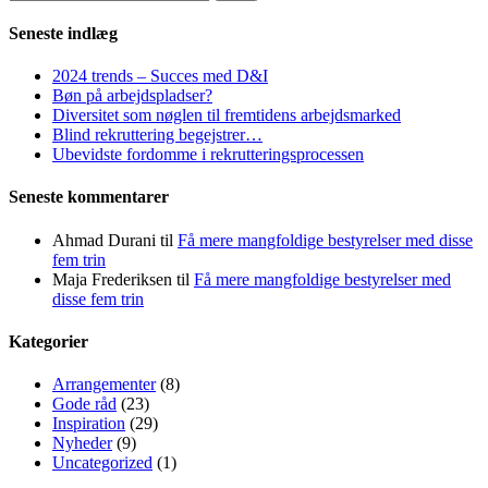
efter:
Seneste indlæg
2024 trends – Succes med D&I
Bøn på arbejdspladser?
Diversitet som nøglen til fremtidens arbejdsmarked
Blind rekruttering begejstrer…
Ubevidste fordomme i rekrutteringsprocessen
Seneste kommentarer
Ahmad Durani
til
Få mere mangfoldige bestyrelser med disse
fem trin
Maja Frederiksen
til
Få mere mangfoldige bestyrelser med
disse fem trin
Kategorier
Arrangementer
(8)
Gode råd
(23)
Inspiration
(29)
Nyheder
(9)
Uncategorized
(1)