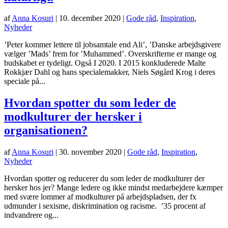
af
Anna Kosuri
|
10. december 2020
|
Gode råd
,
Inspiration
,
Nyheder
’Peter kommer lettere til jobsamtale end Ali’, ’Danske arbejdsgivere
vælger ’Mads’ frem for ’Muhammed’. Overskrifterne er mange og
budskabet er tydeligt. Også I 2020. I 2015 konkluderede Malte
Rokkjær Dahl og hans specialemakker, Niels Søgård Krog i deres
speciale på...
Hvordan spotter du som leder de
modkulturer der hersker i
organisationen?
af
Anna Kosuri
|
30. november 2020
|
Gode råd
,
Inspiration
,
Nyheder
Hvordan spotter og reducerer du som leder de modkulturer der
hersker hos jer? Mange ledere og ikke mindst medarbejdere kæmper
med svære lommer af modkulturer på arbejdspladsen, der fx
udmunder i sexisme, diskrimination og racisme. ’35 procent af
indvandrere og...