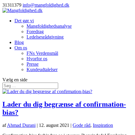
31311379
info@mangfoldighed.dk
Det gør vi
Mangfoldighedsanalyse
Foredrag
Ledelsesrådgivning
Blog
Om os
FNs Verdensmål
Hvorfor os
Presse
Kundeudtalelser
Vælg en side
Lader du dig begrænse af confirmation-
bias?
af
Ahmad Durani
|
12. august 2021
|
Gode råd
,
Inspiration